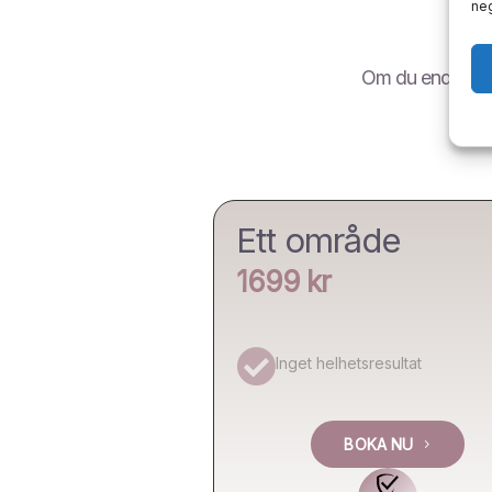
neg
Om du endast vil
Ett område
1699 kr

Inget helhetsresultat
BOKA NU