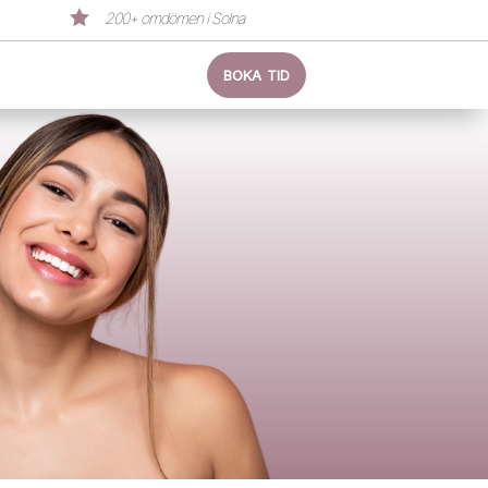

200+ omdömen i Solna
BOKA TID