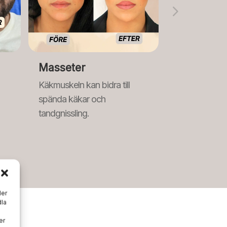
Masseter
Käkmuskeln kan bidra till
spända käkar och
tandgnissling.
ler
dla
er