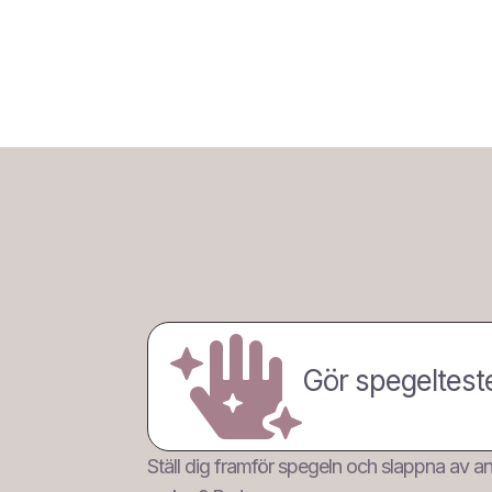

Gör spegeltest
Ställ dig framför spegeln och slappna av ans