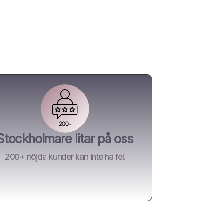
Stockholmare litar på oss
200+ nöjda kunder kan inte ha fel.