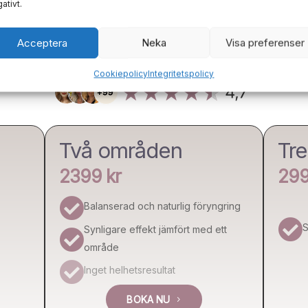
ativt.
Prislista
Acceptera
Neka
Visa preferenser
l boka våra övriga botoxbehandlingar (ej listade ovan),
klicka
Cookiepolicy
Integritetspolicy
Två områden
Tr
2399 kr
299

Balanserad och naturlig föryngring

S
Synligare effekt jämfört med ett

område

Inget helhetsresultat
BOKA NU