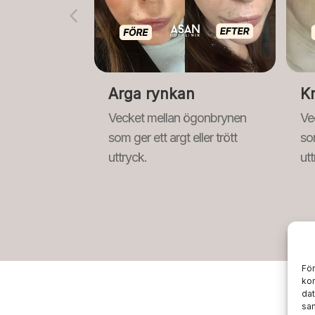
Arga rynkan
K
Vecket mellan ögonbrynen
Ve
som ger ett argt eller trött
som
uttryck.
utt
För
kom
dat
sam