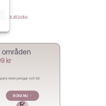
 här för att boka
.
e områden
9 kr
para mest pengar och tid
BOKA NU